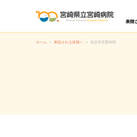
来院
開設
外
入
ホーム
>
来院される皆様へ
>
売店等営業時間