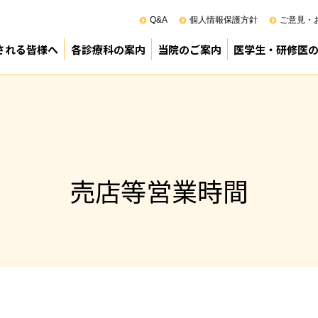
Q&A
個人情報保護方針
ご意見・
される皆様へ
各診療科の案内
当院のご案内
医学生・研修医
100周年
来受診のご案内
院のご案内
診療部
薬剤部
看護部
その他
医療管理部
院長あいさつ
基本方針（理念）
患者の権利と責務
ペイシェントハラスメントに対す
病院の概要
沿革
施設基準
組織機構
ロボット（ダビンチ）支援手術
臨床研究
正職員調べ
診療科別利用患者数
業務の執行管理状況
事業実績
診療科別手術実績（令和6年度）
麻酔科管理症例の内訳（令和6年
スタッフ紹介（幹部）
院内ボランティア
院内感染対策指針
図書室所蔵国内雑誌リスト(PDF)
図書室所蔵外国雑誌リスト(PDF)
（公財）日本医療機能評価機構認
次世代医療基盤法に関する資料(PD
地域がん診療連携拠点病院
臨床倫理指針について
病院見学のご案
専攻医プログラ
宮崎県立病院群
臨床研修PR動画
研修医室より
令和8年度採用 
令和9年度採用 
令和9年度採用 
先輩医師からの
卒後臨床研修事
売店等営業時間