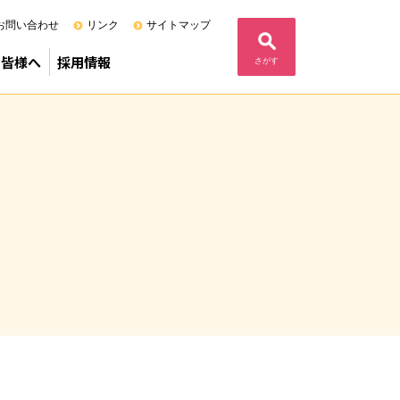
お問い合わせ
リンク
サイトマップ
の皆様へ
採用情報
さがす
る当院の基本姿勢
度）
定病院
F)
内
ム
フェニックスプログラム
募集要項（専攻医）
募集要項（研修医）
募集要項（研修歯科医）
コメント
業