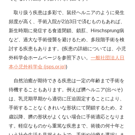
取り扱う疾患は多彩で、鼠径ヘルニアのように発生
頻度が高く、手術入院が2泊3日で済むものもあれば、
新生時期に発症する食道閉鎖、鎖肛、Hirschsprung病
など、過大な手術侵襲を避けるため、多段階手術を検
討する疾患もあります。(疾患の詳細については、小児
外科学会ホームページを参照下さい。
一般社団法人日
本小児外科学会 (jsps.or.jp)
)
自然治癒が期待できる疾患は一定の年齢まで手術を
待機することもあります。例えば臍ヘルニア(出べそ)
は、乳児期早期から適切に圧迫固定することにより、
手術することなくきれいな形状にて閉鎖するため、2
歳以降、臍の形状がよくない場合に手術適応となりま
す。軽症なものから重篤な疾患まで、術後の何十年と
いう社会生活を見据えた上で、手術や治療を選択しま