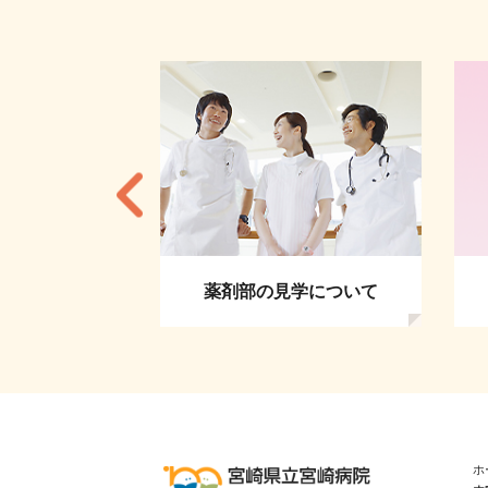
学について
周産期センター
ホ