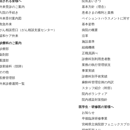
院される皆様へ
院長あいさつ
外来受診のご案内
基本方針（理念）
入院の手続き
患者さまの権利と責務
外来受付案内図
ペイシェントハラスメントに対す
救急外来
基本姿勢
がん相談窓口（がん相談支援センター）
病院の概要
緩和ケア外来
沿革
施設基準
診療科のご案内
組織機構
診療部
正職員調べ
薬剤部
診療科別利用患者数
看護部
業務の執行管理状況
放射線科（技師）
事業実績
その他
診療科別手術実績
医療管理部
麻酔科管理症例の内訳
外来診療週間一覧
スタッフ紹介（幹部）
院内ボランティア
院内感染対策指針
医学生・研修医の皆様へ
お知らせ
卒後臨床研修事業
宮崎県立病院群フェニックスプロ