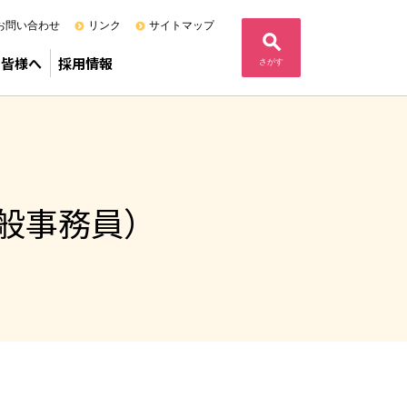
お問い合わせ
リンク
サイトマップ
の皆様へ
採用情報
さがす
る当院の基本姿勢
度）
定病院
F)
内
ム
フェニックスプログラム
募集要項（専攻医）
募集要項（研修医）
募集要項（研修歯科医）
コメント
業
般事務員）