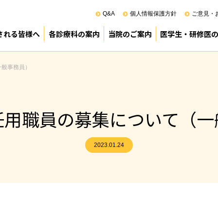
Q&A
個人情報保護方針
ご意見・
される皆様へ
各診療科の案内
当院のご案内
医学生・研修医
100周年
来受診のご案内
院のご案内
診療部
薬剤部
看護部
その他
医療管理部
院長あいさつ
基本方針（理念）
患者の権利と責務
ペイシェントハラスメントに対す
病院の概要
沿革
施設基準
組織機構
ロボット（ダビンチ）支援手術
臨床研究
正職員調べ
診療科別利用患者数
業務の執行管理状況
事業実績
診療科別手術実績（令和6年度）
麻酔科管理症例の内訳（令和6年
スタッフ紹介（幹部）
院内ボランティア
院内感染対策指針
図書室所蔵国内雑誌リスト(PDF)
図書室所蔵外国雑誌リスト(PDF)
（公財）日本医療機能評価機構認
次世代医療基盤法に関する資料(PD
地域がん診療連携拠点病院
臨床倫理指針について
病院見学のご案
専攻医プログラ
宮崎県立病院群
臨床研修PR動画
研修医室より
令和8年度採用 
令和9年度採用 
令和9年度採用 
先輩医師からの
卒後臨床研修事
一般事務員）
任用職員の募集について（一
2023.01.24