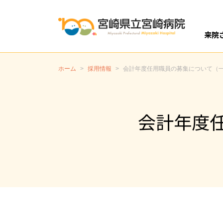
来院
開設
外
入
ホーム
>
採用情報
>
会計年度任用職員の募集について（
会計年度