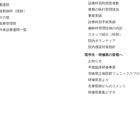
診療科別利用患者数
看護部
業務の執行管理状況
放射線科（技師）
事業実績
その他
診療科別手術実績
医療管理部
麻酔科管理症例の内訳
外来診療週間一覧
スタッフ紹介（幹部）
院内ボランティア
院内感染対策指針
医学生・研修医の皆様へ
お知らせ
卒後臨床研修事業
宮崎県立病院群フェニックスプロ
研修医室より
先輩医師からのコメント
研修医募集ビデオ