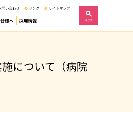
お問い合わせ
リンク
サイトマップ
の皆様へ
採用情報
さがす
る当院の基本姿勢
度）
定病院
F)
内
ム
フェニックスプログラム
募集要項（専攻医）
募集要項（研修医）
募集要項（研修歯科医）
コメント
業
実施について（病院