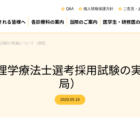
Q&A
個人情報保護方針
ご意見・
される皆様へ
各診療科の案内
当院のご案内
医学生・研修医
100周年
来受診のご案内
院のご案内
診療部
薬剤部
看護部
その他
医療管理部
院長あいさつ
基本方針（理念）
患者の権利と責務
ペイシェントハラスメントに対す
病院の概要
沿革
施設基準
組織機構
ロボット（ダビンチ）支援手術
臨床研究
正職員調べ
診療科別利用患者数
業務の執行管理状況
事業実績
診療科別手術実績（令和6年度）
麻酔科管理症例の内訳（令和6年
スタッフ紹介（幹部）
院内ボランティア
院内感染対策指針
図書室所蔵国内雑誌リスト(PDF)
図書室所蔵外国雑誌リスト(PDF)
（公財）日本医療機能評価機構認
次世代医療基盤法に関する資料(PD
地域がん診療連携拠点病院
臨床倫理指針について
病院見学のご案
専攻医プログラ
宮崎県立病院群
臨床研修PR動画
研修医室より
令和8年度採用 
令和9年度採用 
令和9年度採用 
先輩医師からの
卒後臨床研修事
令和2年度 宮崎県理学療法士選考採用試験の実施について（病院局）
県理学療法士選考採用試験の
局）
2020.05.19