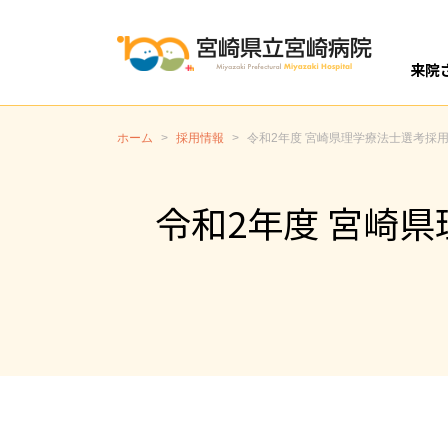
来院
開設
外
入
ホーム
>
採用情報
>
令和2年度 宮崎