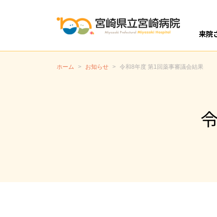
来院
開設
外
入
ホーム
>
お知らせ
>
令和8年度 第1回薬事審議会結果
令