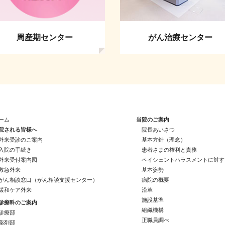
周産期センター
がん治療センター
ーム
当院のご案内
院される皆様へ
院長あいさつ
外来受診のご案内
基本方針（理念）
入院の手続き
患者さまの権利と責務
外来受付案内図
ペイシェントハラスメントに対す
救急外来
基本姿勢
がん相談窓口（がん相談支援センター）
病院の概要
緩和ケア外来
沿革
施設基準
診療科のご案内
組織機構
診療部
正職員調べ
薬剤部