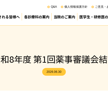
Q&A
個人情報保護方針
ご意見・
される皆様へ
各診療科の案内
当院のご案内
医学生・研修医
100周年
来受診のご案内
院のご案内
診療部
薬剤部
看護部
その他
医療管理部
院長あいさつ
基本方針（理念）
患者の権利と責務
ペイシェントハラスメントに対す
病院の概要
沿革
施設基準
組織機構
ロボット（ダビンチ）支援手術
臨床研究
正職員調べ
診療科別利用患者数
業務の執行管理状況
事業実績
診療科別手術実績（令和6年度）
麻酔科管理症例の内訳（令和6年
スタッフ紹介（幹部）
院内ボランティア
院内感染対策指針
図書室所蔵国内雑誌リスト(PDF)
図書室所蔵外国雑誌リスト(PDF)
（公財）日本医療機能評価機構認
次世代医療基盤法に関する資料(PD
地域がん診療連携拠点病院
臨床倫理指針について
病院見学のご案
専攻医プログラ
宮崎県立病院群
臨床研修PR動画
研修医室より
令和8年度採用 
令和9年度採用 
令和9年度採用 
先輩医師からの
卒後臨床研修事
和8年度 第1回薬事審議会
2026.06.30