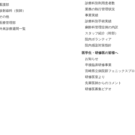
診療科別利用患者数
看護部
業務の執行管理状況
放射線科（技師）
事業実績
その他
診療科別手術実績
医療管理部
麻酔科管理症例の内訳
外来診療週間一覧
スタッフ紹介（幹部）
院内ボランティア
院内感染対策指針
医学生・研修医の皆様へ
お知らせ
卒後臨床研修事業
宮崎県立病院群フェニックスプロ
研修医室より
先輩医師からのコメント
研修医募集ビデオ