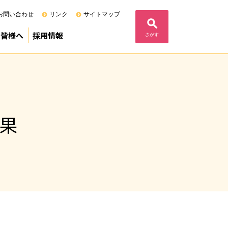
お問い合わせ
リンク
サイトマップ
の皆様へ
採用情報
さがす
る当院の基本姿勢
度）
定病院
F)
内
ム
フェニックスプログラム
募集要項（専攻医）
募集要項（研修医）
募集要項（研修歯科医）
コメント
業
結果