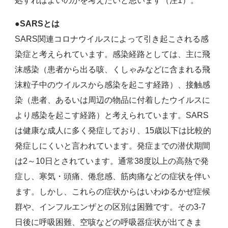
処すればよいのかを考えたいと思います（注1）。
●
SARSとは
SARS関連コロナウイルスによって引き起こされる感
染症と考えられています。感染経路としては、主に飛
沫感染（患者から出る咳、くしゃみなどに含まれる飛
沫粒子中のウイルスから感染を起こす経路）、接触感
染（患者、あるいは周辺の物品に付着したウイルスに
より感染を起こす経路）と考えられています。SARS
は健康な成人に多く発症しており、15歳以下は比較的
発症しにくいと言われています。発症までの潜伏期間
は2～10日とされています。通常38度以上の高熱で発
症し、寒気・頭痛、倦怠感、筋肉痛などの症状を伴い
ます。しかし、これらの症状からはいわゆるかぜ症候
群や、インフルエンザとの区別は困難です。その3-7
日後に呼吸困難、空咳などの呼吸器症状が出てきま