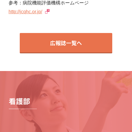
参考：病院機能評価機構ホームページ
http://jcqhc.or.jp/
広報誌一覧へ
看護部