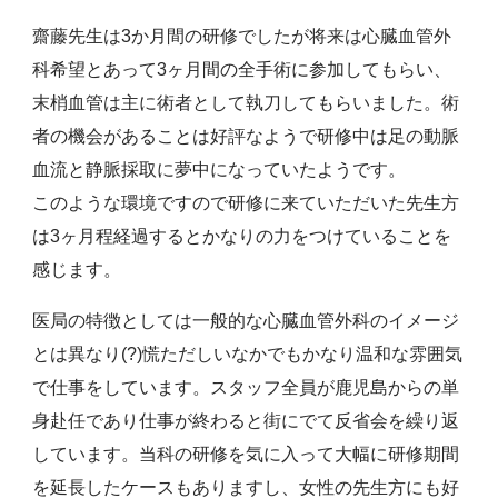
齋藤先生は3か月間の研修でしたが将来は心臓血管外
科希望とあって3ヶ月間の全手術に参加してもらい、
末梢血管は主に術者として執刀してもらいました。術
者の機会があることは好評なようで研修中は足の動脈
血流と静脈採取に夢中になっていたようです。
このような環境ですので研修に来ていただいた先生方
は3ヶ月程経過するとかなりの力をつけていることを
感じます。
医局の特徴としては一般的な心臓血管外科のイメージ
とは異なり(?)慌ただしいなかでもかなり温和な雰囲気
で仕事をしています。スタッフ全員が鹿児島からの単
身赴任であり仕事が終わると街にでて反省会を繰り返
しています。当科の研修を気に入って大幅に研修期間
を延長したケースもありますし、女性の先生方にも好