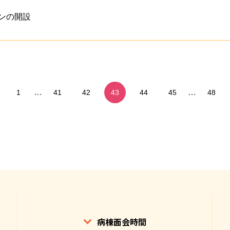
ンの開設
…
…
1
41
42
43
44
45
48
病棟面会時間