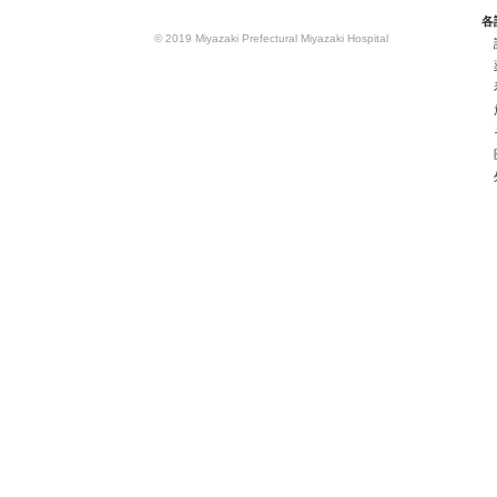
各
© 2019 Miyazaki Prefectural Miyazaki Hospital