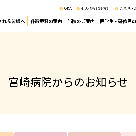
Q&A
個人情報保護方針
ご意見・
される皆様へ
各診療科の案内
当院のご案内
医学生・研修医
100周年
来受診のご案内
院のご案内
診療部
薬剤部
看護部
その他
医療管理部
院長あいさつ
基本方針（理念）
患者の権利と責務
ペイシェントハラスメントに対す
病院の概要
沿革
施設基準
組織機構
ロボット（ダビンチ）支援手術
臨床研究
正職員調べ
診療科別利用患者数
業務の執行管理状況
事業実績
診療科別手術実績（令和6年度）
麻酔科管理症例の内訳（令和6年
スタッフ紹介（幹部）
院内ボランティア
院内感染対策指針
図書室所蔵国内雑誌リスト(PDF)
図書室所蔵外国雑誌リスト(PDF)
（公財）日本医療機能評価機構認
次世代医療基盤法に関する資料(PD
地域がん診療連携拠点病院
臨床倫理指針について
病院見学のご案
専攻医プログラ
宮崎県立病院群
臨床研修PR動画
研修医室より
令和8年度採用 
令和9年度採用 
令和9年度採用 
先輩医師からの
卒後臨床研修事
宮崎病院からのお知らせ