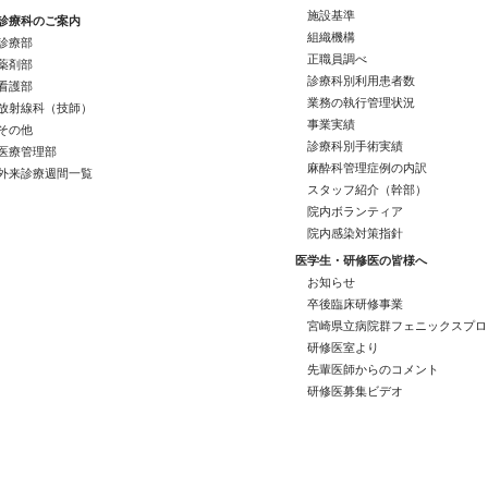
施設基準
診療科のご案内
組織機構
診療部
正職員調べ
薬剤部
診療科別利用患者数
看護部
業務の執行管理状況
放射線科（技師）
事業実績
その他
診療科別手術実績
医療管理部
麻酔科管理症例の内訳
外来診療週間一覧
スタッフ紹介（幹部）
院内ボランティア
院内感染対策指針
医学生・研修医の皆様へ
お知らせ
卒後臨床研修事業
宮崎県立病院群フェニックスプロ
研修医室より
先輩医師からのコメント
研修医募集ビデオ