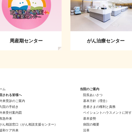
周産期センター
がん治療センター
ーム
当院のご案内
院される皆様へ
院長あいさつ
外来受診のご案内
基本方針（理念）
入院の手続き
患者さまの権利と責務
外来受付案内図
ペイシェントハラスメントに対す
救急外来
基本姿勢
がん相談窓口（がん相談支援センター）
病院の概要
緩和ケア外来
沿革