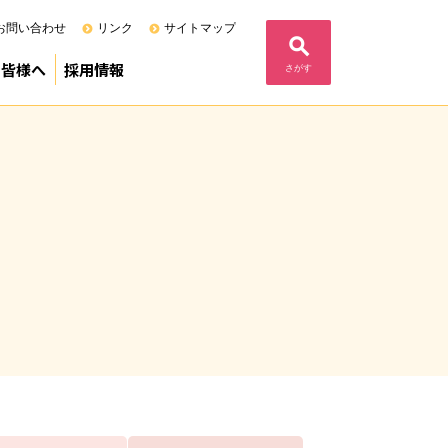
お問い合わせ
リンク
サイトマップ
の皆様へ
採用情報
さがす
る当院の基本姿勢
度）
定病院
F)
内
ム
フェニックスプログラム
募集要項（専攻医）
募集要項（研修医）
募集要項（研修歯科医）
コメント
業