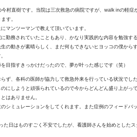
今村直樹です。当院は三次救急の病院ですが、walk inの軽症
きます。
生にマンツーマンで教えて頂いています。
院に勤務されていたこともあり、かなり実践的な内容を勉強す
先生の動きが素晴らしく、まだ何もできないヒヨッコの僕から
す。
師を目指すきっかけだったので、夢が叶った感じです（笑）
おらず、各科の医師が協力して救急外来を行っている状況でし
ものにしようと頑張られているので今からどんどん盛り上がっ
ことはありません。
技のシミュレーションをしてくれます。また症例のフィードバ
まった日はものすごく不安でしたが、看護師さんを始めとしたス