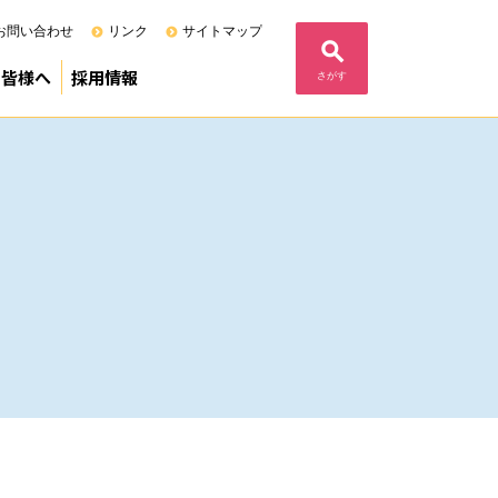
お問い合わせ
リンク
サイトマップ
の皆様へ
採用情報
さがす
る当院の基本姿勢
度）
定病院
F)
内
ム
フェニックスプログラム
募集要項（専攻医）
募集要項（研修医）
募集要項（研修歯科医）
コメント
業
」