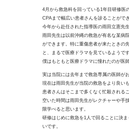
4月から救急科を回っている1年目研修医の
CPAまで幅広い患者さんを診ることがで
今年から赴任された指導医の雨田立憲先
雨田先生は以前沖縄の救急が有名な某病
ができます。特に重傷患者が来たときの
と、まるで医療ドラマを見ているようで
僕はもともと医療ドラマに憧れたのが医
実は当院には去年まで救急専属の医師が
現在は雨田先生が当院の救急をより良い
患者さんはそこまで多くなく忙殺される
空いた時間は雨田先生がレクチャーや手
限学べると思います。
研修はじめに救急を1人で回ることに決
いです。