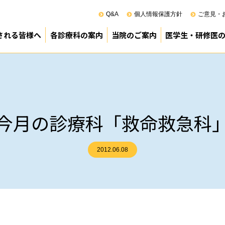
Q&A
個人情報保護方針
ご意見・
される皆様へ
各診療科の案内
当院のご案内
医学生・研修医
100周年
来受診のご案内
院のご案内
診療部
薬剤部
看護部
その他
医療管理部
院長あいさつ
基本方針（理念）
患者の権利と責務
ペイシェントハラスメントに対す
病院の概要
沿革
施設基準
組織機構
ロボット（ダビンチ）支援手術
臨床研究
正職員調べ
診療科別利用患者数
業務の執行管理状況
事業実績
診療科別手術実績（令和6年度）
麻酔科管理症例の内訳（令和6年
スタッフ紹介（幹部）
院内ボランティア
院内感染対策指針
図書室所蔵国内雑誌リスト(PDF)
図書室所蔵外国雑誌リスト(PDF)
（公財）日本医療機能評価機構認
次世代医療基盤法に関する資料(PD
地域がん診療連携拠点病院
臨床倫理指針について
病院見学のご案
専攻医プログラ
宮崎県立病院群
臨床研修PR動画
研修医室より
令和8年度採用 
令和9年度採用 
令和9年度採用 
先輩医師からの
卒後臨床研修事
今月の診療科「救命救急科
2012.06.08