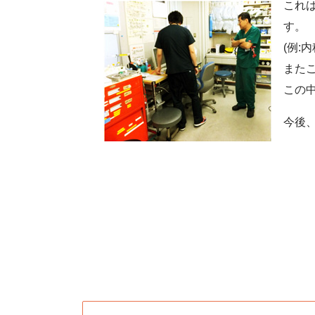
これ
す。
(例
また
この
今後