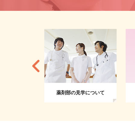
者の方へ
薬剤部の見学について