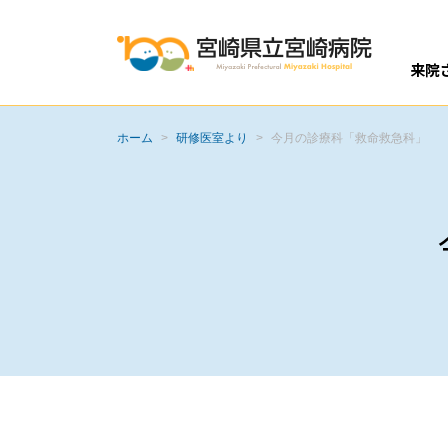
来院
開設
外
入
ホーム
>
研修医室より
>
今月の診療科「救命救急科」