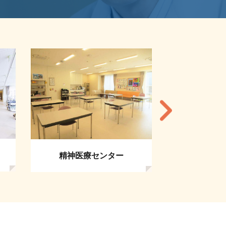
救急・総合
精神医療センター