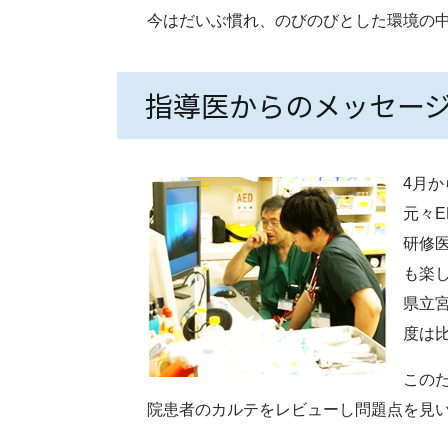
今はだいぶ慣れ、のびのびとした環境の
指導医からのメッセー
4月
元々
研修
も楽
県立
度は
この
院患者のカルテをレビューし問題点を見